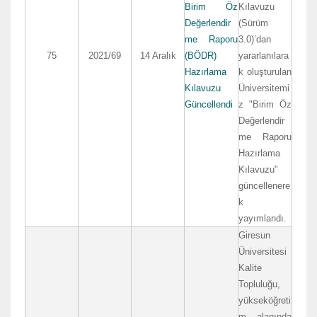
Birim Öz
Kılavuzu
Değerlendir
(Sürüm
me Raporu
3.0)’dan
75
2021/69
14 Aralık
(BÖDR)
yararlanılara
Hazırlama
k oluşturulan
Kılavuzu
Üniversitemi
Güncellendi
z "Birim Öz
Değerlendir
me Raporu
Hazırlama
Kılavuzu"
güncellenere
k
yayımlandı.
Giresun
Üniversitesi
Kalite
Topluluğu,
yükseköğreti
m alanında