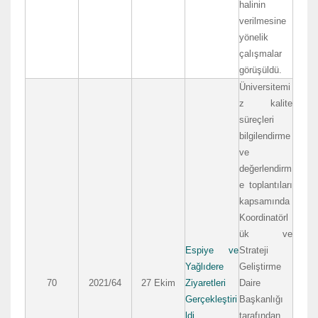
halinin
verilmesine
yönelik
çalışmalar
görüşüldü.
Üniversitemi
z kalite
süreçleri
bilgilendirme
ve
değerlendirm
e toplantıları
kapsamında
Koordinatörl
ük ve
Espiye ve
Strateji
Yağlıdere
Geliştirme
70
2021/64
27 Ekim
Ziyaretleri
Daire
Gerçekleştiri
Başkanlığı
ldi
tarafından