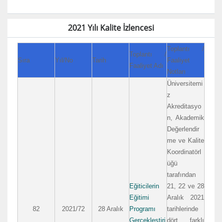
2021 Yılı Kalite İzlencesi
Toplantı /
Toplantı /
Sıra
Yıl/No
Tarih
Faaliyet
Faaliyet Adı
Notları
Üniversitemi
z
Akreditasyo
n, Akademik
Değerlendir
me ve Kalite
Koordinatörl
üğü
tarafından
Eğiticilerin
21, 22 ve 28
Eğitimi
Aralık 2021
82
2021/72
28 Aralık
Programı
tarihlerinde
Gerçekleştiri
dört farklı