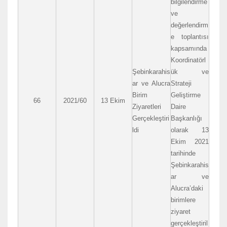
bilgilendirme
ve
değerlendirm
e toplantısı
kapsamında
Koordinatörl
Şebinkarahis
ük ve
ar ve Alucra
Strateji
Birim
Geliştirme
66
2021/60
13 Ekim
Ziyaretleri
Daire
Gerçekleştiri
Başkanlığı
ldi
olarak 13
Ekim 2021
tarihinde
Şebinkarahis
ar ve
Alucra’daki
birimlere
ziyaret
gerçekleştiril