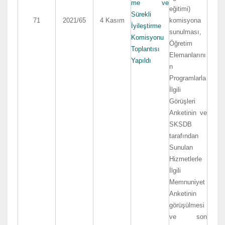
me ve
eğitimi)
Sürekli
71
2021/65
4 Kasım
komisyona
İyileştirme
sunulması,
Komisyonu
Öğretim
Toplantısı
Elemanlarını
Yapıldı
n
Programlarla
İlgili
Görüşleri
Anketinin ve
SKSDB
tarafından
Sunulan
Hizmetlerle
İlgili
Memnuniyet
Anketinin
görüşülmesi
ve son