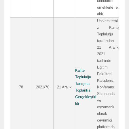
konularını
örneklerle el
aldı.
Üniversitemi
z Kalite
Topluluğu
tarafından
21 Aralık
2021
tarihinde
Eğitim
Kalite
Fakültesi
Topluluğu
Karadeniz
Tanışma
78
2021/70
21 Aralık
Konferans
Toplantısı
Salonunda
Gerçekleştiri
ve
ldi
eşzamanlı
olarak
çevrimiçi
platformda