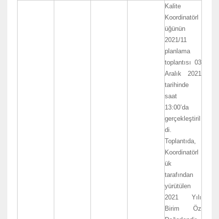
Kalite
Koordinatörl
üğünün
2021/11
planlama
toplantısı 03
Aralık 2021
tarihinde
saat
13:00’da
gerçekleştiril
di.
Toplantıda,
Koordinatörl
ük
tarafından
yürütülen
2021 Yılı
Birim Öz