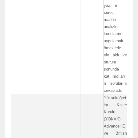
yazılım
süreci,
madde
analizleri
konularını
uygulamalı
örneklerle
ele aldı ve
oturum
sonunda
katılımcıları
n sorularını
cevapladı.
Yükseköğret
im Kalite
Kurulu
(YÖKAK),
AdvanceHE
ve British