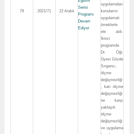
Eğitimi
uygulamaları
Serisi
79
2021/71
22 Aralık
konularını
Programı
uygulamalı
Devam
örneklerle
Ediyor
ele aldı.
İkinci
programda
Dr. Öğr.
Üyesi Gözde
Sırgancı,
ölçme
değişmezliği
, katı ölçme
değişmezliği
ne karşı
yaklaşık
ölçme
değişmezliği
ve uygulama