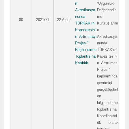
n
“Uygunluk
Akreditasyo
Değerlendir
nunda
me
80
2021/71
22 Aralık
TÜRKAK’ın
Kuruluşlarını
Kapasitesini
n
n Artırılması
Akreditasyo
Projesi”
nunda
Bilgilendirme
TÜRKAK’ın
Toplantısına
Kapasitesini
Katıldık
n Artırılması
Projesi”
kapsamında
çevrimiçi
gerçekleştiril
en
bilgilendirme
toplantısına
Koordinatörl
ük olarak