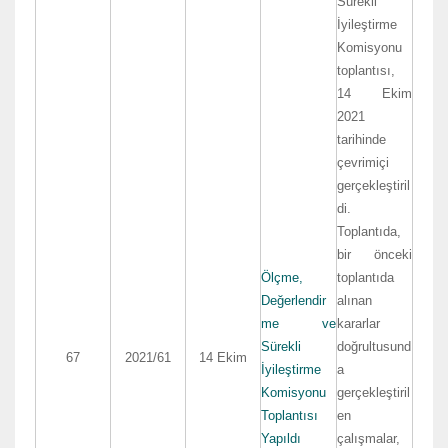
Sürekli
İyileştirme
Komisyonu
toplantısı,
14 Ekim
2021
tarihinde
çevrimiçi
gerçekleştiril
di.
Toplantıda,
bir önceki
Ölçme,
toplantıda
Değerlendir
alınan
me ve
kararlar
Sürekli
doğrultusund
67
2021/61
14 Ekim
İyileştirme
a
Komisyonu
gerçekleştiril
Toplantısı
en
Yapıldı
çalışmalar,