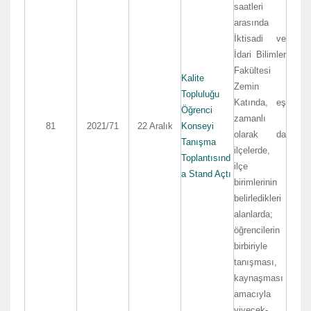
saatleri
arasında
İktisadi ve
İdari Bilimler
Fakültesi
Kalite
Zemin
Topluluğu
Katında, eş
Öğrenci
zamanlı
81
2021/71
22 Aralık
Konseyi
olarak da
Tanışma
ilçelerde,
Toplantısınd
ilçe
a Stand Açtı
birimlerinin
belirledikleri
alanlarda;
öğrencilerin
birbiriyle
tanışması,
kaynaşması
amacıyla
yiyecek-