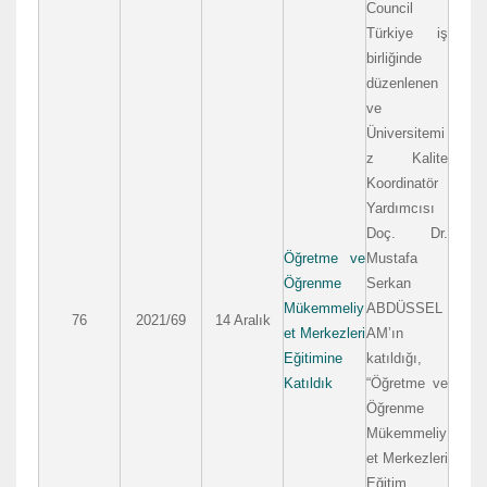
Council
Türkiye iş
birliğinde
düzenlenen
ve
Üniversitemi
z Kalite
Koordinatör
Yardımcısı
Doç. Dr.
Öğretme ve
Mustafa
Öğrenme
Serkan
Mükemmeliy
ABDÜSSEL
76
2021/69
14 Aralık
et Merkezleri
AM’ın
Eğitimine
katıldığı,
Katıldık
“Öğretme ve
Öğrenme
Mükemmeliy
et Merkezleri
Eğitim