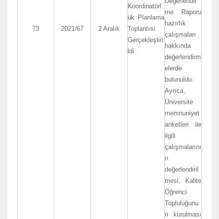
Değerlendir
Koordinatörl
me Raporu
ük Planlama
hazırlık
73
2021/67
2 Aralık
Toplantısı
çalışmaları
Gerçekleştiri
hakkında
ldi
değerlendirm
elerde
bulunuldu.
Ayrıca,
Üniversite
memnuniyet
anketleri ile
ilgili
çalışmalarını
n
değerlendiril
mesi, Kalite
Öğrenci
Topluluğunu
n kurulması