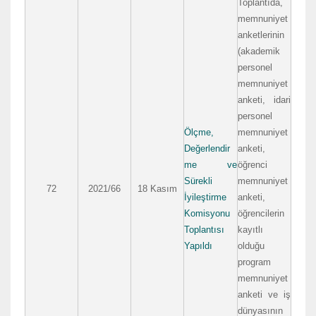
Toplantıda,
memnuniyet
anketlerinin
(akademik
personel
memnuniyet
anketi, idari
personel
Ölçme,
memnuniyet
Değerlendir
anketi,
me ve
öğrenci
Sürekli
memnuniyet
72
2021/66
18 Kasım
İyileştirme
anketi,
Komisyonu
öğrencilerin
Toplantısı
kayıtlı
Yapıldı
olduğu
program
memnuniyet
anketi ve iş
dünyasının