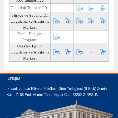
Koordinatörlüğü
Teknoloji Transfer Ofisi
-
-
Türkçe ve Yabancı Dil
Uygulama ve Araştırma
Merkezi
Farabi Değişim
-
-
-
Programı
Uzaktan Eğitim
Uygulama ve Araştırma
-
Merkezi
İLETIŞIM
İktisadi ve İdari Bilimler Fakültesi Güre Yerleşkesi (B-Blok) Zemin
Kat – Z -05 Prof. Ahmet Taner Kışlalı Cad. 28200 GİRESUN