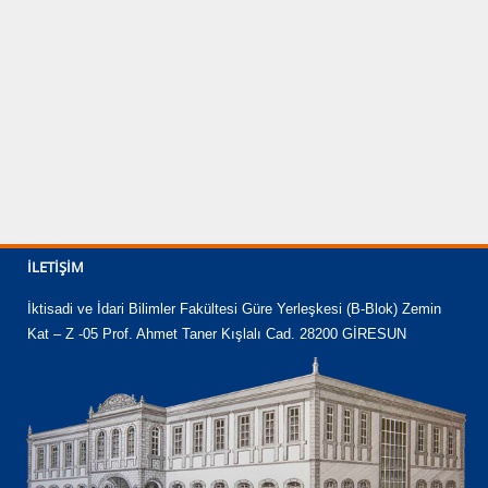
İLETIŞIM
İktisadi ve İdari Bilimler Fakültesi Güre Yerleşkesi (B-Blok) Zemin
Kat – Z -05 Prof. Ahmet Taner Kışlalı Cad. 28200 GİRESUN