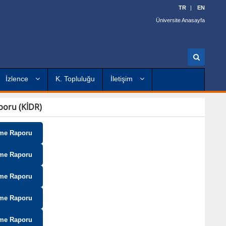
TR
EN
Üniversite Anasayfa
A
r
a
İzlence
K. Topluluğu
İletişim
poru (KİDR)
rme Raporu
rme Raporu
rme Raporu
rme Raporu
rme Raporu