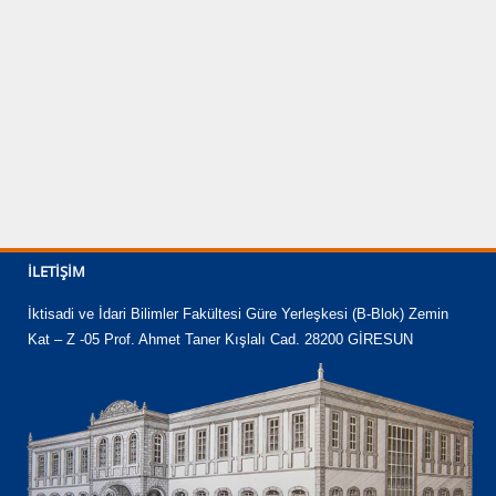
İLETIŞIM
İktisadi ve İdari Bilimler Fakültesi Güre Yerleşkesi (B-Blok) Zemin
Kat – Z -05 Prof. Ahmet Taner Kışlalı Cad. 28200 GİRESUN