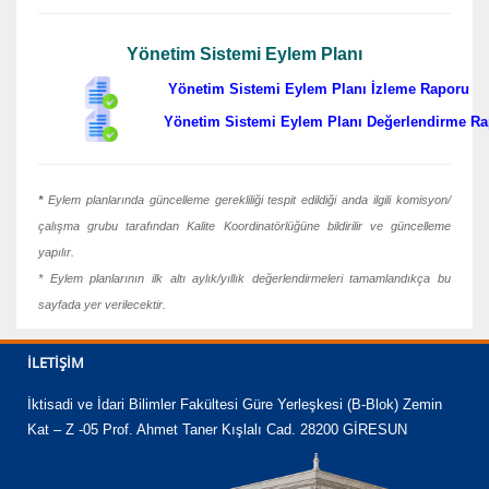
Yönetim Sistemi Eylem Planı
Yönetim Sistemi Eylem Planı İzleme Raporu
Yönetim Sistemi Eylem Planı Değerlendirme R
*
Eylem planlarında güncelleme gerekliliği tespit edildiği anda ilgili komisyon/
çalışma grubu tarafından Kalite Koordinatörlüğüne bildirilir ve güncelleme
yapılır.
* Eylem planlarının ilk altı aylık/yıllık değerlendirmeleri tamamlandıkça bu
sayfada yer verilecektir.
İLETIŞIM
İktisadi ve İdari Bilimler Fakültesi Güre Yerleşkesi (B-Blok) Zemin
Kat – Z -05 Prof. Ahmet Taner Kışlalı Cad. 28200 GİRESUN