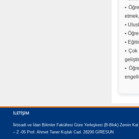
• Öğre
etmek
• Ulusl
• Öğre
• Eğit
• Çok 
gelişt
• Öğre
engell
İLETIŞIM
İktisadi ve İdari Bilimler Fakültesi Güre Yerleşkesi (B-Blok) Zemin Kat
– Z -05 Prof. Ahmet Taner Kışlalı Cad. 28200 GİRESUN