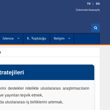
TR
EN
Üniversite Anasayfa
A
r
a
İzlence
K. Topluluğu
İletişim
a
ratejileri
ini destekler nitelikte uluslararası araştırmacıların
 ve yayınları teşvik etmek,
a uluslararası iş birliklerini artırmak,