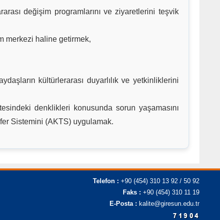
arası değişim programlarını ve ziyaretlerini teşvik
ekim merkezi haline getirmek,
aşların kültürlerarası duyarlılık ve yetkinliklerini
sitesindeki denklikleri konusunda sorun yaşamasını
fer Sistemini (AKTS) uygulamak.
Telefon :
+90 (454) 310 13 92 / 50 92
Faks :
+90 (454) 310 11 19
E-Posta :
kalite@giresun.edu.tr