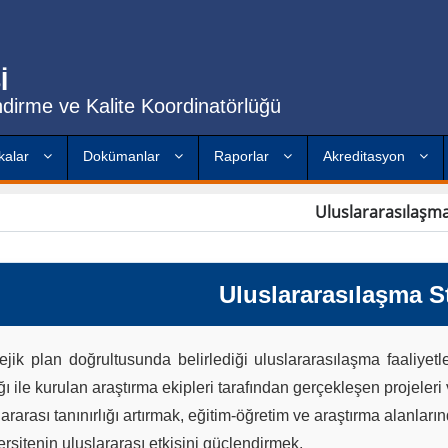
İ
dirme ve Kalite Koordinatörlüğü
ikalar
Dokümanlar
Raporlar
Akreditasyon
Uluslararasılaşm
Uluslararasılaşma St
tejik plan doğrultusunda belirlediği uluslararasılaşma faaliyetler
ığı ile kurulan araştırma ekipleri tarafından gerçekleşen projeleri
ararası tanınırlığı artırmak, eğitim-öğretim ve araştırma alanlarınd
ersitenin uluslararası etkisini güçlendirmek,