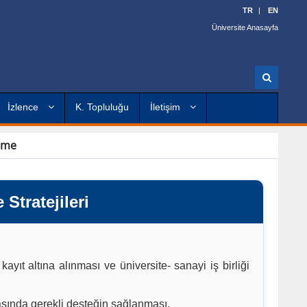
TR
EN
Üniversite Anasayfa
A
r
a
İzlence
K. Topluluğu
İletişim
irme
me
Stratejileri
ayıt altına alınması ve üniversite- sanayi iş birliği
sında gerekli desteğin sağlanması,