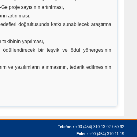
Ge proje sayısının artırılması,
ın artırılması,
k hedefleri doğrultusunda katkı sunabilecek araştırma
 takibinin yapılması,
ödüllendirecek bir teşvik ve ödül yönergesinin
m ve yazılımların alınmasının, tedarik edilmesinin
Telefon :
+90 (454) 310 13 92 / 50 92
Faks :
+90 (454) 310 11 19