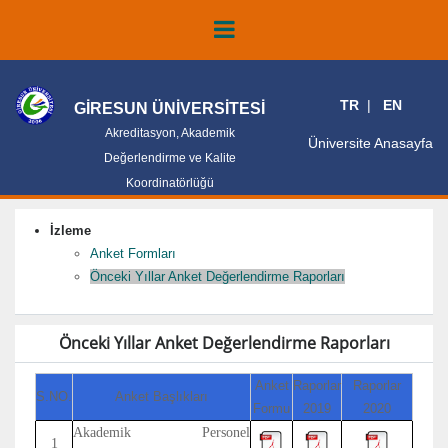
TR
EN
GİRESUN ÜNİVERSİTESİ
Akreditasyon, Akademik
Üniversite Anasayfa
Değerlendirme ve Kalite
Koordinatörlüğü
İzleme
Anket Formları
Önceki Yıllar Anket Değerlendirme Raporları
Önceki Yıllar Anket Değerlendirme Raporları
Anket
Raporlar
Raporlar
S.NO.
Anket Başlıkları
Formu
2019
2020
Akademik Personel
1