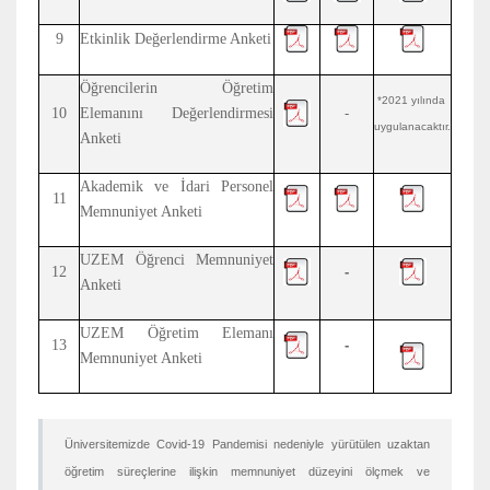
9
Etkinlik Değerlendirme Anketi
Öğrencilerin Öğretim
*2021 yılında
10
Elemanını Değerlendirmesi
-
uygulanacaktır.
Anketi
Akademik ve İdari Personel
11
Memnuniyet Anketi
UZEM Öğrenci Memnuniyet
12
-
Anketi
UZEM Öğretim Elemanı
13
-
Memnuniyet Anketi
Üniversitemizde Covid-19 Pandemisi nedeniyle yürütülen uzaktan
öğretim süreçlerine ilişkin memnuniyet düzeyini ölçmek ve