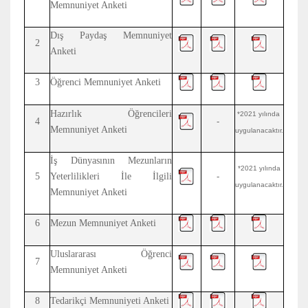
Memnuniyet Anketi
Dış Paydaş Memnuniyet
2
Anketi
3
Öğrenci Memnuniyet Anketi
Hazırlık Öğrencileri
*2021 yılında
4
-
Memnuniyet Anketi
uygulanacaktır.
İş Dünyasının Mezunların
*2021 yılında
5
Yeterlilikleri İle İlgili
-
uygulanacaktır.
Memnuniyet Anketi
6
Mezun Memnuniyet Anketi
Uluslararası Öğrenci
7
Memnuniyet Anketi
8
Tedarikçi Memnuniyeti Anketi