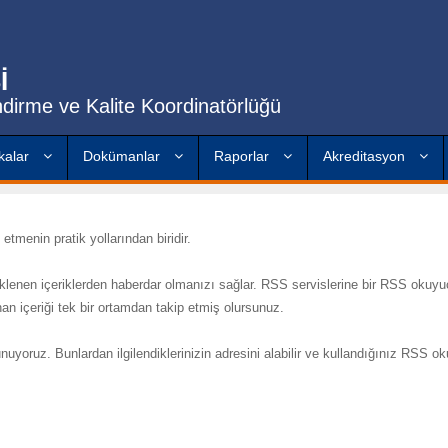
İ
dirme ve Kalite Koordinatörlüğü
ikalar
Dokümanlar
Raporlar
Akreditasyon
tmenin pratik yollarından biridir.
klenen içeriklerden haberdar olmanızı sağlar. RSS servislerine bir RSS okuy
nan içeriği tek bir ortamdan takip etmiş olursunuz.
nuyoruz. Bunlardan ilgilendiklerinizin adresini alabilir ve kullandığınız RSS o