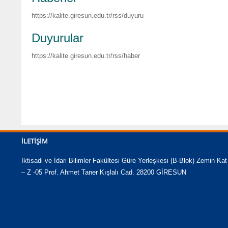
https://kalite.giresun.edu.tr/rss/duyuru
Duyurular
https://kalite.giresun.edu.tr/rss/haber
İLETIŞIM
İktisadi ve İdari Bilimler Fakültesi Güre Yerleşkesi (B-Blok) Zemin Kat
– Z -05 Prof. Ahmet Taner Kışlalı Cad. 28200 GİRESUN