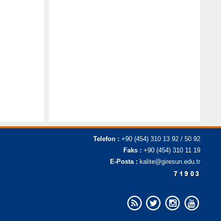
Telefon :
+90 (454) 310 13 92 / 50 92
Faks :
+90 (454) 310 11 19
E-Posta :
kalite@giresun.edu.tr