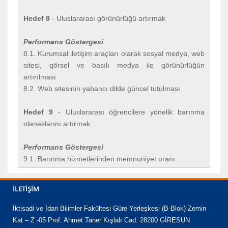
Hedef 8
- Uluslararası görünürlüğü artırmak
Performans Göstergesi
8.1. Kurumsal iletişim araçları olarak sosyal medya, web
sitesi, görsel ve basılı medya ile görünürlüğün
artırılması
8.2. Web sitesinin yabancı dilde güncel tutulması
Hedef 9
- Uluslararası öğrencilere yönelik barınma
olanaklarını artırmak
Performans Göstergesi
9.1. Barınma hizmetlerinden memnuniyet oranı
İLETIŞIM
İktisadi ve İdari Bilimler Fakültesi Güre Yerleşkesi (B-Blok) Zemin
Kat – Z -05 Prof. Ahmet Taner Kışlalı Cad. 28200 GİRESUN