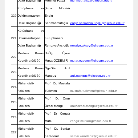
Daire Başkanlığı
Mehmet Fatsa
mehmet.fatsa@giresun.edu.tr
Kütüphane ve
Şube Müdürü
220
Dokümantasyon
Engin
Daire Başkanlığı
Sarımahmutoğlu
engin.sarimahmutoglu@giresun.edu.tr
Kütüphane ve
221
Dokümantasyon
Kütüphaneci
Daire Başkanlığı
Remziye Avcıoğlu
remziye.aksoy@giresun.edu.tr
Mevlana Kurum
Dr.Öğr. Üyesi
222
Koordinatörlüğü
Murat ÖZDEMİR
murat.ozdemir@giresun.edu.tr
Mevlana Kurum
Öğr.Gör. Anıl
223
Koordinatörlüğü
Manguş
anil.mangus@giresun.edu.tr
Mühendislik
Prof. Dr. Mustafa
224
Fakültesi
Türkmen
mustafa.turkmen@giresun.edu.tr
Mühendislik
Prof. Dr. Onur
225
Fakültesi
Özdal Mengi
onur.ozdal.mengi@giresun.edu.tr
Mühendislik
Prof. Dr. Cengiz
226
Fakültesi
Mutlu
cengiz.mutlu@giresun.edu.tr
Mühendislik
Prof. Dr. Serdar
227
Fakültesi
Karadeniz
serdar.karadeniz@giresun.edu.tr