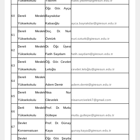
Yüksekokulu
Yıldırım
hakki.yildirim@giresun.edu.tr
Öğr. Gör. Ayça
60
Dereli Meslek
Bayrakdar
Yüksekokulu
Kabaoğlu
ayca.bayrakdar@giresun.edu.tr
Dereli Meslek
Doç. Dr. Nuri
61
Yüksekokulu
Öztrürk
nuri.ozturk@giresun.edu.tr
Dereli Meslek
Dr. Öğr. Üyesi
62
Yüksekokulu
Fatih Saydam
fatih.saydam@giresun.edu.tr
Dereli Meslek
Öğ. Gör. Cevdet
63
Yüksekokulu
Leloğlu
cevdet.leloğlu@giresun.edu.tr
Dereli Meslek
64
Yüksekokulu
Adem Demir
adem.demir@giresun.edu.tr
Dereli Meslek
Nisa Nur
65
Yüksekokulu
Cilevelek
nisanurcivelek7@gmail.com
Derli Meslek
Prof. Dr. Mutlu
66
Yüksekokulu
Gültepe
mutlu.gultepe@giresun.edu.tr
Devlet
Prof. Dr. Günay
67
Konservatuarı
Kaya
gunay.kaya@giresun.edu.tr
Devlet
Öğr. Gör. Şeyda