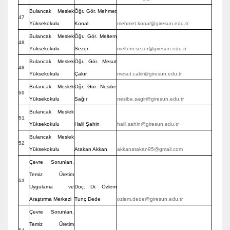
Bulancak Meslek
Öğr. Gör. Mehmet
47
Yüksekokulu
Konal
mehmet.konal@giresun.edu.tr
Bulancak Meslek
Öğr. Gör. Meltem
48
Yüksekokulu
Sezer
meltem.sezer@giresun.edu.tr
Bulancak Meslek
Öğr. Gör. Mesut
49
Yüksekokulu
Çakır
mesut.cakir@giresun.edu.tr
Bulancak Meslek
Öğr. Gör. Nesibe
50
Yüksekokulu
Sağır
nesibe.sagir@giresun.edu.tr
Bulancak Meslek
51
Yüksekokulu
Halil Şahin
halil.sahin@giresun.edu.tr
Bulancak Meslek
52
Yüksekokulu
Atakan Akkan
akkanatakan95@gmail.com
Çevre Sorunları,
Temiz Üretim
53
Uygulama ve
Doç. Dr. Özlem
Araştırma Merkezi
Tunç Dede
ozlem.dede@giresun.edu.tr
Çevre Sorunları,
Temiz Üretim