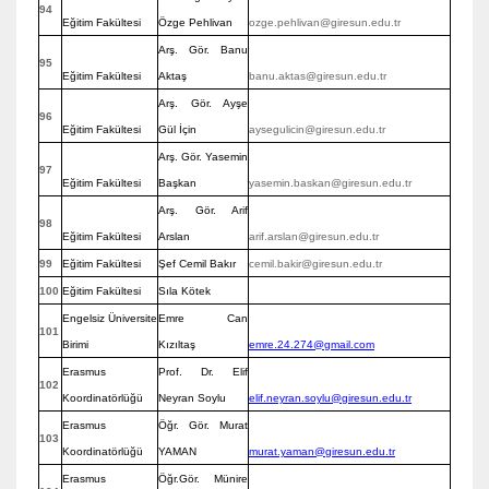
94
Eğitim Fakültesi
Özge Pehlivan
ozge.pehlivan@giresun.edu.tr
Arş. Gör. Banu
95
Eğitim Fakültesi
Aktaş
banu.aktas@giresun.edu.tr
Arş. Gör. Ayşe
96
Eğitim Fakültesi
Gül İçin
aysegulicin@giresun.edu.tr
Arş. Gör. Yasemin
97
Eğitim Fakültesi
Başkan
yasemin.baskan@giresun.edu.tr
Arş. Gör. Arif
98
Eğitim Fakültesi
Arslan
arif.arslan@giresun.edu.tr
99
Eğitim Fakültesi
Şef Cemil Bakır
cemil.bakir@giresun.edu.tr
100
Eğitim Fakültesi
Sıla Kötek
Engelsiz Üniversite
Emre Can
101
Birimi
Kızıltaş
emre.24.274@gmail.com
Erasmus
Prof. Dr. Elif
102
Koordinatörlüğü
Neyran Soylu
elif.neyran.soylu@giresun.edu.tr
Erasmus
Öğr. Gör. Murat
103
Koordinatörlüğü
YAMAN
murat.yaman@giresun.edu.tr
Erasmus
Öğr.Gör. Münire