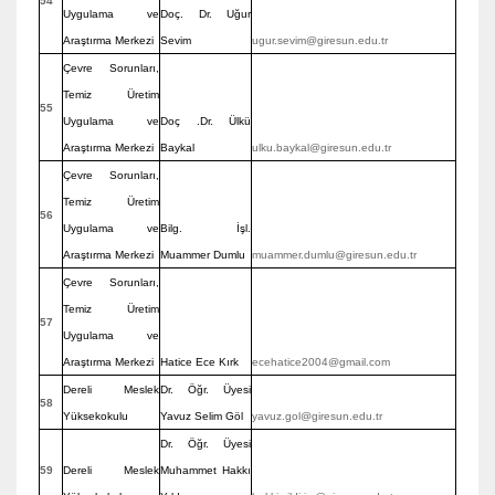
54
Uygulama ve
Doç. Dr. Uğur
Araştırma Merkezi
Sevim
ugur.sevim@giresun.edu.tr
Çevre Sorunları,
Temiz Üretim
55
Uygulama ve
Doç .Dr. Ülkü
Araştırma Merkezi
Baykal
ulku.baykal@giresun.edu.tr
Çevre Sorunları,
Temiz Üretim
56
Uygulama ve
Bilg. İşl.
Araştırma Merkezi
Muammer Dumlu
muammer.dumlu@giresun.edu.tr
Çevre Sorunları,
Temiz Üretim
57
Uygulama ve
Araştırma Merkezi
Hatice Ece Kırk
ecehatice2004@gmail.com
Dereli Meslek
Dr. Öğr. Üyesi
58
Yüksekokulu
Yavuz Selim Göl
yavuz.gol@giresun.edu.tr
Dr. Öğr. Üyesi
59
Dereli Meslek
Muhammet Hakkı