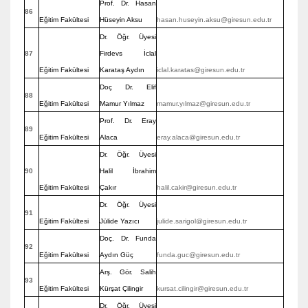
Prof. Dr. Hasan
86
Eğitim Fakültesi
Hüseyin Aksu
hasan.huseyin.aksu@giresun.edu.tr
Dr. Öğr. Üyesi
87
Firdevs İclal
Eğitim Fakültesi
Karataş Aydın
iclal.karatas@giresun.edu.tr
Doç Dr. Elif
88
Eğitim Fakültesi
Mamur Yılmaz
mamur.yılmaz@giresun.edu.tr
Prof. Dr. Eray
89
Eğitim Fakültesi
Alaca
eray.alaca@giresun.edu.tr
Dr. Öğr. Üyesi
90
Halil İbrahim
Eğitim Fakültesi
Çakır
halil.cakir@giresun.edu.tr
Dr. Öğr. Üyesi
91
Eğitim Fakültesi
Jülide Yazıcı
julide.sarigol@giresun.edu.tr
Doç. Dr. Funda
92
Eğitim Fakültesi
Aydın Güç
funda.guc@giresun.edu.tr
Arş. Gör. Salih
93
Eğitim Fakültesi
Kürşat Çilingir
kursat.cilingir@giresun.edu.tr
Dr. Öğr. Üyesi