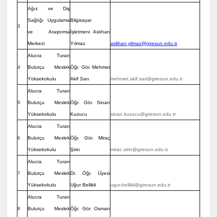
Ağız ve Diş
Sağlığı Uygulama
Bilgisayar
3
ve Araştırma
İşletmeni Aslıhan
Merkezi
Yılmaz
aslihan.yilmaz@giresun.edu.tr
Alucra Turan
4
Bulutçu Meslek
Öğr. Gör. Mehmet
Yüksekokulu
Akif Sarı
mehmet.akif.sari@giresun.edu.tr
Alucra Turan
5
Bulutçu Meslek
Öğr. Gör. Sinan
Yüksekokulu
Kuzucu
sinan.kuzucu@giresun.edu.tr
Alucra Turan
6
Bulutçu Meslek
Öğr. Gör. Miraç
Yüksekokulu
Şirin
mirac.sirin@giresun.edu.tr
Alucra Turan
7
Bulutçu Meslek
Dr. Öğr. Üyesi
Yüksekokulu
Uğur Bellikli
ugur.bellikli@giresun.edu.tr
Alucra Turan
8
Bulutçu Meslek
Öğr. Gör. Osman