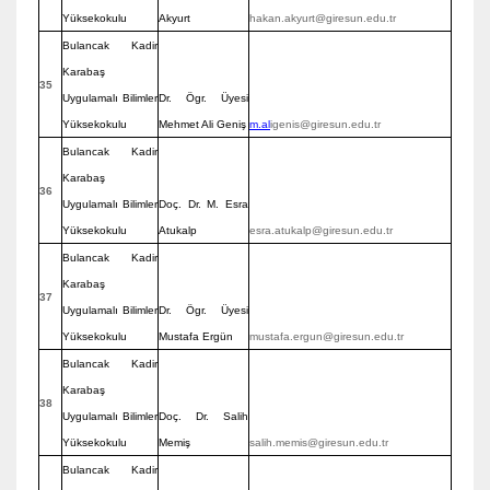
Yüksekokulu
Akyurt
hakan.akyurt@giresun.edu.tr
Bulancak Kadir
Karabaş
35
Uygulamalı Bilimler
Dr. Ögr. Üyesi
Yüksekokulu
Mehmet Ali Geniş
m.al
igenis@giresun.edu.tr
Bulancak Kadir
Karabaş
36
Uygulamalı Bilimler
Doç. Dr. M. Esra
Yüksekokulu
Atukalp
esra.atukalp@giresun.edu.tr
Bulancak Kadir
Karabaş
37
Uygulamalı Bilimler
Dr. Ögr. Üyesi
Yüksekokulu
Mustafa Ergün
mustafa.ergun@giresun.edu.tr
Bulancak Kadir
Karabaş
38
Uygulamalı Bilimler
Doç. Dr. Salih
Yüksekokulu
Memiş
salih.memis@giresun.edu.tr
Bulancak Kadir