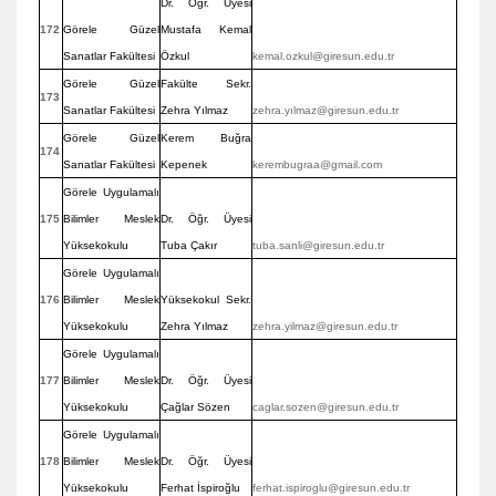
Dr. Öğr. Üyesi
172
Görele Güzel
Mustafa Kemal
Sanatlar Fakültesi
Özkul
kemal.ozkul@giresun.edu.tr
Görele Güzel
Fakülte Sekr.
173
Sanatlar Fakültesi
Zehra Yılmaz
zehra.yılmaz@giresun.edu.tr
Görele Güzel
Kerem Buğra
174
Sanatlar Fakültesi
Kepenek
kerembugraa@gmail.com
Görele Uygulamalı
175
Bilimler Meslek
Dr. Öğr. Üyesi
Yüksekokulu
Tuba Çakır
tuba.sanli@giresun.edu.tr
Görele Uygulamalı
176
Bilimler Meslek
Yüksekokul Sekr.
Yüksekokulu
Zehra Yılmaz
zehra.yilmaz@giresun.edu.tr
Görele Uygulamalı
177
Bilimler Meslek
Dr. Öğr. Üyesi
Yüksekokulu
Çağlar Sözen
caglar.sozen@giresun.edu.tr
Görele Uygulamalı
178
Bilimler Meslek
Dr. Öğr. Üyesi
Yüksekokulu
Ferhat İspiroğlu
ferhat.ispiroglu@giresun.edu.tr