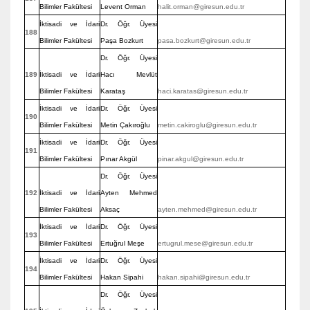
Bilimler Fakültesi
Levent Orman
halit.orman@giresun.edu.tr
İktisadi ve İdari
Dr. Öğr. Üyesi
188
Bilimler Fakültesi
Paşa Bozkurt
pasa.bozkurt@giresun.edu.tr
Dr. Öğr. Üyesi
189
İktisadi ve İdari
Hacı Mevlüt
Bilimler Fakültesi
Karataş
haci.karatas@giresun.edu.tr
İktisadi ve İdari
Dr. Öğr. Üyesi
190
Bilimler Fakültesi
Metin Çakıroğlu
metin.cakiroglu@giresun.edu.tr
İktisadi ve İdari
Dr. Öğr. Üyesi
191
Bilimler Fakültesi
Pınar Akgül
pinar.akgul@giresun.edu.tr
Dr. Öğr. Üyesi
192
İktisadi ve İdari
Ayten Mehmed
Bilimler Fakültesi
Aksaç
ayten.mehmed@giresun.edu.tr
İktisadi ve İdari
Dr. Öğr. Üyesi
193
Bilimler Fakültesi
Ertuğrul Meşe
ertugrul.mese@giresun.edu.tr
İktisadi ve İdari
Dr. Öğr. Üyesi
194
Bilimler Fakültesi
Hakan Sipahi
hakan.sipahi@giresun.edu.tr
Dr. Öğr. Üyesi