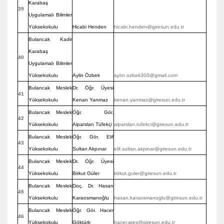
Karabaş
39
Uygulamalı Bilimler
Yüksekokulu
Hicabi Henden
hicabi.henden@giresun.edu.tr
Bulancak Kadir
Karabaş
40
Uygulamalı Bilimler
Yüksekokulu
Aylin Özbek
aylın.ozbek300@gmail.com
Bulancak Meslek
Dr. Öğr. Üyesi
41
Yüksekokulu
Kenan Yanmaz
kenan.yanmaz@giresun.edu.tr
Bulancak Meslek
Öğr. Gör.
42
Yüksekokulu
Alparslan Tüfekçi
alparslan.tufekci@giresun.edu.tr
Bulancak Meslek
Öğr. Gör. Elif
43
Yüksekokulu
Sultan Akpınar
elif.sultan.akpinar@giresun.edu.tr
Bulancak Meslek
Dr. Öğr. Üyesi
44
Yüksekokulu
Birkut Güler
birkut.guler@giresun.edu.tr
Bulancak Meslek
Doç. Dr. Hasan
45
Yüksekokulu
Karaosmanoğlu
hasan.karaosmanoglu@giresun.edu.tr
Bulancak Meslek
Öğr. Gör. Hacer
46
Yüksekokulu
Göktürk
hacer.ates@giresun.edu.tr