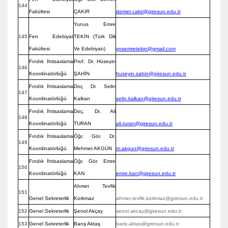
144
Fakültesi
ÇAKIR
demet.cakir@giresun.edu.tr
Yunus Emre
145
Fen Edebiyat
TEKİN (Türk Dili
Fakültesi
Ve Edebiyatı)
ynsemretekin@gmail.com
Fındık İhtisaslama
Prof. Dr. Hüseyin
146
Koordinatörlüğü
ŞAHİN
huseyin.sahin@giresun.edu.tr
Fındık İhtisaslama
Doç Dr. Selin
147
Koordinatörlüğü
Kalkan
selin.kalkan@giresun.edu.tr
Fındık İhtisaslama
Doç. Dr. Ali
148
Koordinatörlüğü
TURAN
ali.turan@giresun.edu.tr
Fındık İhtisaslama
Öğr. Gör. Dr.
149
Koordinatörlüğü
Mehmet AKGÜN
m.akgun@giresun.edu.tr
Fındık İhtisaslama
Öğr. Gör. Emre
150
Koordinatörlüğü
KAN
emre.kan@giresun.edu.tr
Ahmet Tevfik
151
Genel Sekreterlik
Korkmaz
ahmet.tevfik.korkmaz@giresun.edu.tr
152
Genel Sekreterlik
Şenol Akçay
senol.akcay@giresun.edu.tr
153
Genel Sekreterlik
Barış Aktaş
baris.aktas@giresun.edu.tr