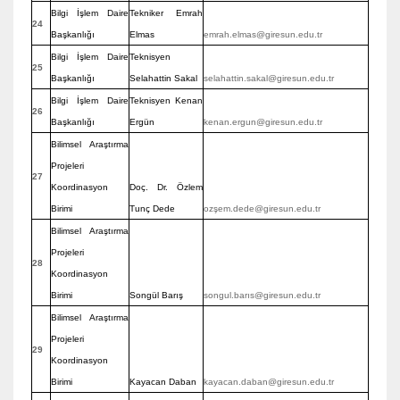
Bilgi İşlem Daire
Tekniker Emrah
24
Başkanlığı
Elmas
emrah.elmas@giresun.edu.tr
Bilgi İşlem Daire
Teknisyen
25
Başkanlığı
Selahattin Sakal
selahattin.sakal@giresun.edu.tr
Bilgi İşlem Daire
Teknisyen Kenan
26
Başkanlığı
Ergün
kenan.ergun@giresun.edu.tr
Bilimsel Araştırma
Projeleri
27
Koordinasyon
Doç. Dr. Özlem
Birimi
Tunç Dede
ozşem.dede@giresun.edu.tr
Bilimsel Araştırma
Projeleri
28
Koordinasyon
Birimi
Songül Barış
songul.barıs@giresun.edu.tr
Bilimsel Araştırma
Projeleri
29
Koordinasyon
Birimi
Kayacan Daban
kayacan.daban@giresun.edu.tr