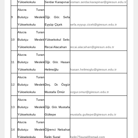
Yüksekokulu
Serdar Karapınar
osman.serdar.karapinar@giresun.edu.tr
Alucra Turan
9
Bulutçu Meslek
Öğr. Gör. Sefa
Yüksekokulu
Eyyüp Çiçek
sefa.eyyup.cicek@giresun.edu.tr
Alucra Turan
10
Bulutçu Meslek
Yüksekokul Sekr.
Yüksekokulu
Recai Alacahan
recai.alacahan@giresun.edu.tr
Alucra Turan
11
Bulutçu Meslek
Öğr. Gör. Hasan
Yüksekokulu
Helimoğlu
hasan.helimoglu@giresun.edu.tr
Alucra Turan
12
Bulutçu Meslek
Doç. Dr. Özgür
Yüksekokulu
Mustafa Ömür
ozgur.omur@giresun.edu.tr
Alucra Turan
13
Bulutçu Meslek
Öğr. Gör. Mustafa
Yüksekokulu
Gültepe
mustafa.gultepe@giresun.edu.tr
Alucra Turan
14
Bulutçu Meslek
Öğrenci Nebahat
Yüksekokulu
Selin Sural
helin75sural@gmail.com