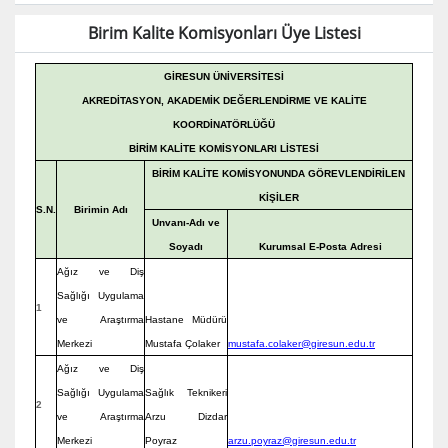
Birim Kalite Komisyonları Üye Listesi
GİRESUN ÜNİVERSİTESİ
AKREDİTASYON, AKADEMİK DEĞERLENDİRME VE KALİTE
KOORDİNATÖRLÜĞÜ
BİRİM KALİTE KOMİSYONLARI LİSTESİ
BİRİM KALİTE KOMİSYONUNDA GÖREVLENDİRİLEN
KİŞİLER
S.N.
Birimin Adı
Unvanı-Adı ve
Soyadı
Kurumsal E-Posta Adresi
Ağız ve Diş
Sağlığı Uygulama
1
ve Araştırma
Hastane Müdürü
Merkezi
Mustafa Çolaker
mustafa.colaker@giresun.edu.tr
Ağız ve Diş
Sağlığı Uygulama
Sağlık Teknikeri
2
ve Araştırma
Arzu Dizdar
Merkezi
Poyraz
arzu.poyraz@giresun.edu.tr