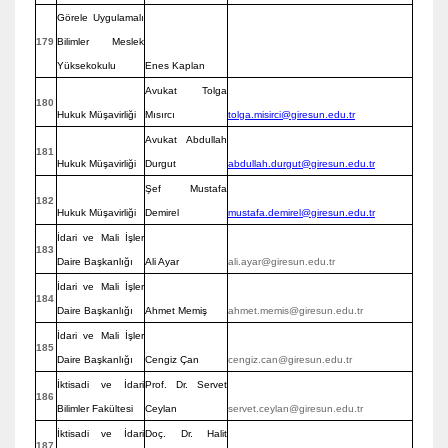
Görele Uygulamalı
179
Bilimler Meslek
Yüksekokulu
Enes Kaplan
Avukat Tolga
180
Hukuk Müşavirliği
Mısırcı
tolga.misirci@giresun.edu.tr
Avukat Abdullah
181
Hukuk Müşavirliği
Durgut
abdullah.durgut@giresun.edu.tr
Şef Mustafa
182
Hukuk Müşavirliği
Demirel
mustafa.demirel@giresun.edu.tr
İdari ve Mali İşler
183
Daire Başkanlığı
Ali Ayar
ali.ayar@giresun.edu.tr
İdari ve Mali İşler
184
Daire Başkanlığı
Ahmet Memiş
ahmet.memis@giresun.edu.tr
İdari ve Mali İşler
185
Daire Başkanlığı
Cengiz Çan
cengiz.can@giresun.edu.tr
İktisadi ve İdari
Prof. Dr. Servet
186
Bilimler Fakültesi
Ceylan
servet.ceylan@giresun.edu.tr
İktisadi ve İdari
Doç. Dr. Halit
187