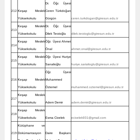
Dr. Öğr. Üyesi
212
Keşap Meslek
Ceren Türkdoğan
Yüksekokulu
Gürgün
ceren.turkdogan@giresun.edu.tr
Keşap Meslek
Dr. Öğr. Üyesi
213
Yüksekokulu
Dilek Terzioğlu
dilek.terzioglu@giresun.edu.tr
Keşap Meslek
Öğr. Üyesi Ahmet
214
Yüksekokulu
Önal
ahmet.onal@giresun.edu.tr
Keşap Meslek
Öğr. Üyesi Huriye
215
Yüksekokulu
Sarıalioğlu
huriye.sarialioglu@giresun.edu.tr
Öğr. Üyesi
216
Keşap Meslek
Muhammed
Yüksekokulu
Öztemel
muhammed.oztemel@giresun.edu.tr
Keşap Meslek
217
Yüksekokulu
Adem Demir
adem.demir@giresun.edu.tr
Keşap Meslek
218
Yüksekokulu
Esma Civelek
ecivelek931@gmail.com
Kütüphane ve
219
Dokümantasyon
Daire Başkanı