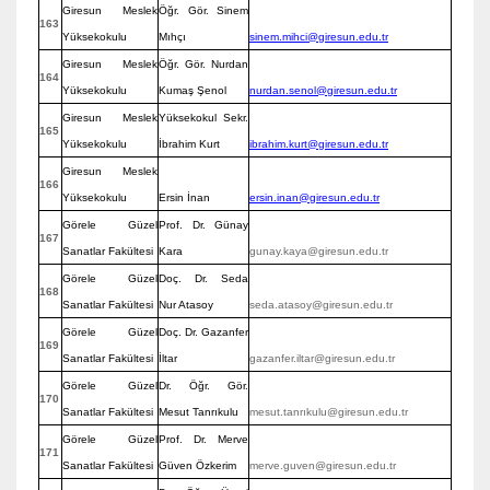
Giresun Meslek
Öğr. Gör. Sinem
163
Yüksekokulu
Mıhçı
sinem.mihci@giresun.edu.tr
Giresun Meslek
Öğr. Gör. Nurdan
164
Yüksekokulu
Kumaş Şenol
nurdan.senol@giresun.edu.tr
Giresun Meslek
Yüksekokul Sekr.
165
Yüksekokulu
İbrahim Kurt
ibrahim.kurt@giresun.edu.tr
Giresun Meslek
166
Yüksekokulu
Ersin İnan
ersin.inan@giresun.edu.tr
Görele Güzel
Prof. Dr. Günay
167
Sanatlar Fakültesi
Kara
gunay.kaya@giresun.edu.tr
Görele Güzel
Doç. Dr. Seda
168
Sanatlar Fakültesi
Nur Atasoy
seda.atasoy@giresun.edu.tr
Görele Güzel
Doç. Dr. Gazanfer
169
Sanatlar Fakültesi
İltar
gazanfer.iltar@giresun.edu.tr
Görele Güzel
Dr. Öğr. Gör.
170
Sanatlar Fakültesi
Mesut Tanrıkulu
mesut.tanrıkulu@giresun.edu.tr
Görele Güzel
Prof. Dr. Merve
171
Sanatlar Fakültesi
Güven Özkerim
merve.guven@giresun.edu.tr