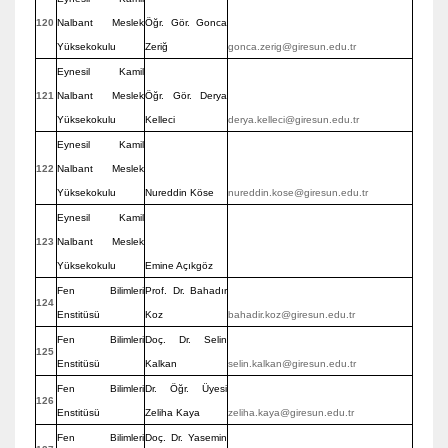
120
Nalbant Meslek
Öğr. Gör. Gonca
Yüksekokulu
Zeriğ
gonca.zerig@giresun.edu.tr
Eynesil Kamil
121
Nalbant Meslek
Öğr. Gör. Derya
Yüksekokulu
Kelleci
derya.kelleci@giresun.edu.tr
Eynesil Kamil
122
Nalbant Meslek
Yüksekokulu
Nureddin Köse
nureddin.kose@giresun.edu.tr
Eynesil Kamil
123
Nalbant Meslek
Yüksekokulu
Emine Açıkgöz
Fen Bilimleri
Prof. Dr. Bahadır
124
Enstitüsü
Koz
bahadir.koz@giresun.edu.tr
Fen Bilimleri
Doç. Dr. Selin
125
Enstitüsü
Kalkan
selin.kalkan@giresun.edu.tr
Fen Bilimleri
Dr. Öğr. Üyesi
126
Enstitüsü
Zeliha Kaya
zeliha.kaya@giresun.edu.tr
Fen Bilimleri
Doç. Dr. Yasemin