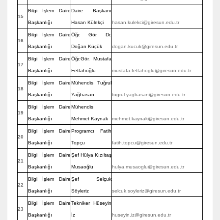
Bilgi İşlem Daire
Daire Başkanı
15
Başkanlığı
Hasan Külekçi
hasan.kulekci@giresun.edu.tr
Bilgi İşlem Daire
Öğr. Gör. Dr.
16
Başkanlığı
Doğan Küçük
dogan.kucuk@giresun.edu.tr
Bilgi İşlem Daire
Öğr.Gör. Mustafa
17
Başkanlığı
Fettahoğlu
mustafa.fettahoglu@giresun.edu.tr
Bilgi İşlem Daire
Mühendis Tuğrul
18
Başkanlığı
Yağbasan
tugrul.yagbasan@giresun.edu.tr
Bilgi İşlem Daire
Mühendis
19
Başkanlığı
Mehmet Kaynak
mehmet.kaynak@giresun.edu.tr
Bilgi İşlem Daire
Programcı Fatih
20
Başkanlığı
Topçu
fatih.topcu@giresun.edu.tr
Bilgi İşlem Daire
Şef Hülya Kızıltaş
21
Başkanlığı
Musaoğlu
hulya.musaoglu@giresun.edu.tr
Bilgi İşlem Daire
Şef Selçuk
22
Başkanlığı
Söyleriz
selcuk.soyleriz@giresun.edu.tr
Bilgi İşlem Daire
Tekniker Hüseyin
23
Başkanlığı
İz
huseyin.iz@giresun.edu.tr