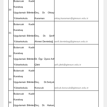
Bulancak Kadir
Karabaş
30
Uygulamalı Bilimler
Doç. Dr. Oktay
Yüksekokulu
Karaman
oktay.karaman@giresun.edu.tr
Bulancak Kadir
Karabaş
31
Uygulamalı Bilimler
Doç. Dr. Şerif
Yüksekokulu
Ahmet Demirdağ
serif.demirdag@giresun.edu.tr
Bulancak Kadir
Karabaş
32
Uygulamalı Bilimler
Dr. Ögr. Üyesi Arif
Yüksekokulu
Çilek
arif.çilek@giresun.edu.tr
Bulancak Kadir
Karabaş
33
Uygulamalı Bilimler
Doç. Dr.Selçuk
Yüksekokulu
Korucuk
selcuk.korucuk@giresun.edu.tr
Bulancak Kadir
Karabaş
34
Uygulamalı Bilimler
Doç. Dr. Hakan