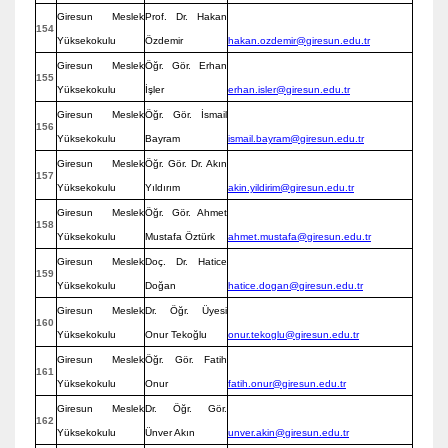
Giresun Meslek
Prof. Dr. Hakan
154
Yüksekokulu
Özdemir
hakan.ozdemir@giresun.edu.tr
Giresun Meslek
Öğr. Gör. Erhan
155
Yüksekokulu
İşler
erhan.isler@giresun.edu.tr
Giresun Meslek
Öğr. Gör. İsmail
156
Yüksekokulu
Bayram
ismail.bayram@giresun.edu.tr
Giresun Meslek
Öğr. Gör. Dr. Akın
157
Yüksekokulu
Yıldırım
akin.yildirim@giresun.edu.tr
Giresun Meslek
Öğr. Gör. Ahmet
158
Yüksekokulu
Mustafa Öztürk
ahmet.mustafa@giresun.edu.tr
Giresun Meslek
Doç. Dr. Hatice
159
Yüksekokulu
Doğan
hatice.dogan@giresun.edu.tr
Giresun Meslek
Dr. Öğr. Üyesi
160
Yüksekokulu
Onur Tekoğlu
onur.tekoglu@giresun.edu.tr
Giresun Meslek
Öğr. Gör. Fatih
161
Yüksekokulu
Onur
fatih.onur@giresun.edu.tr
Giresun Meslek
Dr. Öğr. Gör.
162
Yüksekokulu
Ünver Akın
unver.akin@giresun.edu.tr