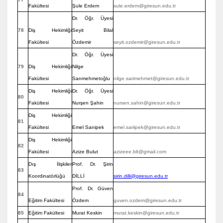
Fakültesi
Şule Erdem
sule.erdem@giresun.edu.tr
Dr. Öğr. Üyesi
78
Diş Hekimliği
Seyit Bilal
Fakültesi
Özdemir
seyit.ozdemir@giresun.edu.tr
Dr. Öğr. Üyesi
79
Diş Hekimliği
Nilge
Fakültesi
Sarımehmetoğlu
nilge.sarimehmet@giresun.edu.tr
Diş Hekimliği
Dr. Öğr. Üyesi
80
Fakültesi
Nurşen Şahin
nursen.sahin@giresun.edu.tr
Diş Hekimliği
81
Fakültesi
Emel Sarıipek
emel.sariipek@giresun.edu.tr
Diş Hekimliği
82
Fakültesi
Azize Bulut
azizeee.blt@gmail.com
Dış İlişkiler
Prof. Dr. Şirin
83
Koordinatörlüğü
DİLLİ
sirin.dilli@giresun.edu.tr
Prof. Dr. Güven
84
Eğitim Fakültesi
Özdem
guven.ozdem@giresun.edu.tr
85
Eğitim Fakültesi
Murat Keskin
murat.keskin@giresun.edu.tr