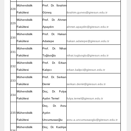
Mühendislik
Prof. Dr. İbrahim
228
Fakültesi
Güneş
ibrahim.gunes@giresun.edu.tr
Mühendislik
Prof. Dr. Ahmet
229
Fakültesi
Apaydın
ahmet.apaydin@giresun.edu.tr
Mühendislik
Prof. Dr. Hakan
230
Fakültesi
Adatepe
hakan.adatepe@giresun.edu.tr
Mühendislik
Prof. Dr. Nihat
231
Fakültesi
Tuğluoğlu
nihat.tugluoglu@giresun.edu.tr
Mühendislik
Prof. Dr. Erkan
232
Fakültesi
Kalıpcı
erkan.kalipci@giresun.edu.tr
Mühendislik
Prof. Dr. Serkan
233
Fakültesi
Demir
serkan.demir@giresun.edu.tr
Mühendislik
Doç. Dr. Fulya
234
Fakültesi
Aydın Temel
fulya.temel@giresun.edu.tr
Doç. Dr. Arzu
235
Mühendislik
Aydın
Fakültesi
Uncumusaoğlu
arzu.a.uncumusaoglu@giresun.edu.tr
Mühendislik
Doç. Dr. Kadriye
236