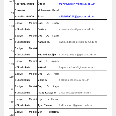
104
Koordinatörlüğü
Özden
munire.ozden@giresun.edu.tr
Erasmus
Muhammed Kamil
105
Koordinatörlüğü
Fatsa
o201619029@giresun.edu.tr
Espiye Meslek
Doç. Dr. Ersan
106
Yüksekokulu
Bektaş
ersan.bektas@giresun.edu.tr
Espiye Meslek
Doç Dr. Kaan
107
Yüksekokulu
Kaltalıoğlu
kaan.kaltalioglu@giresun.edu.tr
Espiye Meslek
108
Yüksekokulu
Hüdai Gazioğlu
hudai.gazioglu@giresun.edu.tr
Espiye Meslek
Doç. Dr. Bayram
109
Yüksekokulu
Yüksel
bayram.yuksel@giresun.edu.tr
Espiye Meslek
Doç Dr. Hilal
110
Yüksekokulu
Yıldırım
halil.baki@giresun.edu.tr
Espiye Meslek
Doç. Dr. Ayça
111
Yüksekokulu
Aktaş Karaçelik
ayca.aktas@giresun.edu.tr
Espiye Meslek
Öğr. Gör. Hafize
112
Yüksekokulu
Ayaz Yılmaz
hafize.ayaz@giresun.edu.tr
Espiye Meslek
Şef Mustafa
113