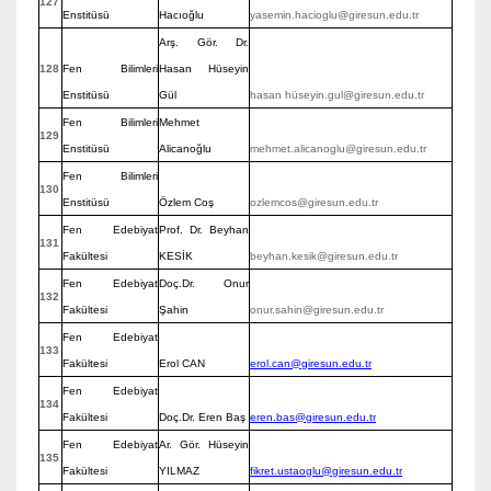
127
Enstitüsü
Hacıoğlu
yasemin.hacioglu@giresun.edu.tr
Arş. Gör. Dr.
128
Fen Bilimleri
Hasan Hüseyin
Enstitüsü
Gül
hasan hüseyin.gul@giresun.edu.tr
Fen Bilimleri
Mehmet
129
Enstitüsü
Alicanoğlu
mehmet.alicanoglu@giresun.edu.tr
Fen Bilimleri
130
Enstitüsü
Özlem Coş
ozlemcos@giresun.edu.tr
Fen Edebiyat
Prof. Dr. Beyhan
131
Fakültesi
KESİK
beyhan.kesik@giresun.edu.tr
Fen Edebiyat
Doç.Dr. Onur
132
Fakültesi
Şahin
onur.sahin@giresun.edu.tr
Fen Edebiyat
133
Fakültesi
Erol CAN
erol.can@giresun.edu.tr
Fen Edebiyat
134
Fakültesi
Doç.Dr. Eren Baş
eren.bas@giresun.edu.tr
Fen Edebiyat
Ar. Gör. Hüseyin
135
Fakültesi
YILMAZ
fikret.ustaoglu@giresun.edu.tr