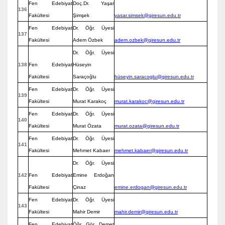
Fen Edebiyat
Doç.Dr. Yaşar
136
Fakültesi
Şimşek
yasar.simsek@giresun.edu.tr
Fen Edebiyat
Dr. Öğr. Üyesi
137
Fakültesi
Adem Özbek
adem.ozbek@giresun.edu.tr
Dr. Öğr. Üyesi
138
Fen Edebiyat
Hüseyin
Fakültesi
Saraçoğlu
hüseyin.saracoglu@giresun.edu.tr
Fen Edebiyat
Dr. Öğr. Üyesi
139
Fakültesi
Murat Karakoç
murat.karakoc@giresun.edu.tr
Fen Edebiyat
Dr. Öğr. Üyesi
140
Fakültesi
Murat Özata
murat.ozata@giresun.edu.tr
Fen Edebiyat
Dr. Öğr. Üyesi
141
Fakültesi
Mehmet Kabaer
mehmet.kabaer@giresun.edu.tr
Dr. Öğr. Üyesi
142
Fen Edebiyat
Emine Erdoğan
Fakültesi
Çinaz
emine.erdogan@giresun.edu.tr
Fen Edebiyat
Dr. Öğr. Üyesi
143
Fakültesi
Mahir Demir
mahir.demir@giresun.edu.tr
Fen Edebiyat
Öğr. Gör. Demet