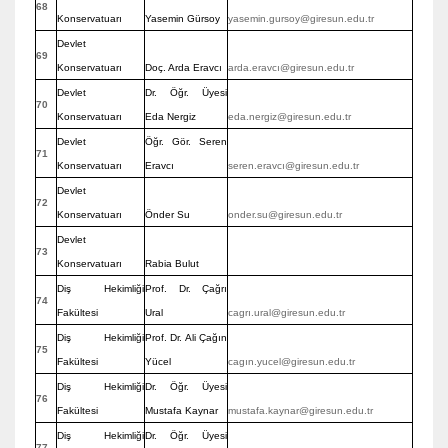
68
Konservatuarı
Yasemin Gürsoy
yasemin.gursoy@giresun.edu.tr
Devlet
69
Konservatuarı
Doç. Arda Eravcı
arda.eravcı@giresun.edu.tr
Devlet
Dr. Öğr. Üyesi
70
Konservatuarı
Eda Nergiz
eda.nergiz@giresun.edu.tr
Devlet
Öğr. Gör. Seren
71
Konservatuarı
Eravcı
seren.eravcı@giresun.edu.tr
Devlet
72
Konservatuarı
Önder Su
onder.su@giresun.edu.tr
Devlet
73
Konservatuarı
Rabia Bulut
Diş Hekimliği
Prof. Dr. Çağrı
74
Fakültesi
Ural
cagrı.ural@giresun.edu.tr
Diş Hekimliği
Prof. Dr. Ali Çağın
75
Fakültesi
Yücel
cagın.yucel@giresun.edu.tr
Diş Hekimliği
Dr. Öğr. Üyesi
76
Fakültesi
Mustafa Kaynar
mustafa.kaynar@giresun.edu.tr
Diş Hekimliği
Dr. Öğr. Üyesi
77