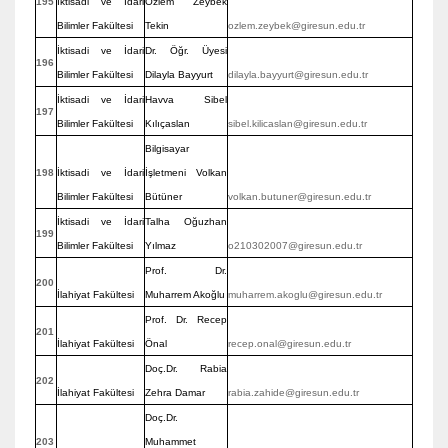
195
İktisadi ve İdari
Özlem Zeybek
Bilimler Fakültesi
Tekin
ozlem.zeybek@giresun.edu.tr
İktisadi ve İdari
Dr. Öğr. Üyesi
196
Bilimler Fakültesi
Dilayla Bayyurt
dilayla.bayyurt@giresun.edu.tr
İktisadi ve İdari
Havva Sibel
197
Bilimler Fakültesi
Kılıçaslan
sibel.kilicaslan@giresun.edu.tr
Bilgisayar
198
İktisadi ve İdari
İşletmeni Volkan
Bilimler Fakültesi
Bütüner
volkan.butuner@giresun.edu.tr
İktisadi ve İdari
Talha Oğuzhan
199
Bilimler Fakültesi
Yılmaz
o210302007@giresun.edu.tr
Prof. Dr.
200
İlahiyat Fakültesi
Muharrem Akoğlu
muharrem.akoglu@giresun.edu.tr
Prof. Dr. Recep
201
İlahiyat Fakültesi
Önal
recep.onal@giresun.edu.tr
Doç.Dr. Rabia
202
İlahiyat Fakültesi
Zehra Damar
rabia.zahide@giresun.edu.tr
Doç.Dr.
203
Muhammet