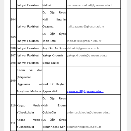
İlahiyat Fakültesi
Nalbat
muhammet.nalbat@giresun.edu.tr
Dr. Öğr. Üyesi
204
Halil İbrahim
İlahiyat Fakültesi
Özasma
halil.ozasma@giresun.rdu.tr
Dr. Öğr. Üyesi
205
İlahiyat Fakültesi
İlhan Tetik
ilhan.tetik@giresun.edu.tr
206
İlahiyat Fakültesi
Arş. Gör. Ali Butur
ali.bulut@giresun.edu.tr
207
İlahiyat Fakültesi
Yakup Kırdemir
yakup.kirdemir@giresun.edu.tr
208
İlahiyat Fakültesi
Berat Yazıcı
Kadın ve Aile
Çalışmaları
209
Uygulama ve
Prof. Dr. Reyhan
Araştırma Merkezi
Ayşen Wolff
aysen.wolff@giresun.edu.tr
Dr. Öğr. Üyesi
210
Keşap Meslek
Halit Erdem
Yüksekokulu
Çolakoğlu
erdem.colakoglu@giresun.edu.tr
Keşap Meslek
Dr. Öğr. Üyesi
211
Yüksekokulu
İlknur Koçak Şen
ilknur.sen@giresun.edu.tr