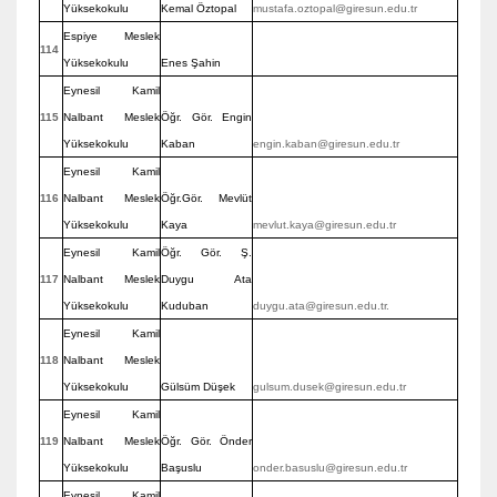
Yüksekokulu
Kemal Öztopal
mustafa.oztopal@giresun.edu.tr
Espiye Meslek
114
Yüksekokulu
Enes Şahin
Eynesil Kamil
115
Nalbant Meslek
Öğr. Gör. Engin
Yüksekokulu
Kaban
engin.kaban@giresun.edu.tr
Eynesil Kamil
116
Nalbant Meslek
Öğr.Gör. Mevlüt
Yüksekokulu
Kaya
mevlut.kaya@giresun.edu.tr
Eynesil Kamil
Öğr. Gör. Ş.
117
Nalbant Meslek
Duygu Ata
Yüksekokulu
Kuduban
duygu.ata@giresun.edu.tr.
Eynesil Kamil
118
Nalbant Meslek
Yüksekokulu
Gülsüm Düşek
gulsum.dusek@giresun.edu.tr
Eynesil Kamil
119
Nalbant Meslek
Öğr. Gör. Önder
Yüksekokulu
Başuslu
onder.basuslu@giresun.edu.tr
Eynesil Kamil